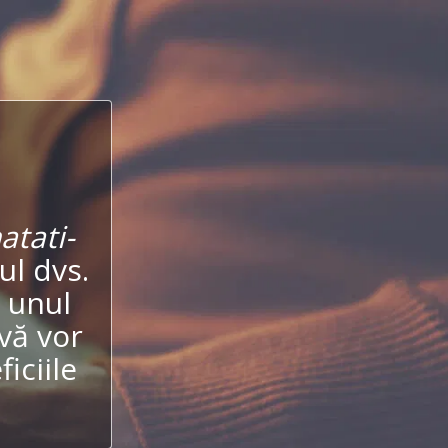
tati-
ul dvs.
i unul
vă vor
iciile