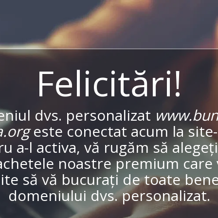
Felicitări!
niul dvs. personalizat
www.buna
a.org
este conectat acum la site-
u a-l activa, vă rugăm să alegeț
achetele noastre premium care 
te să vă bucurați de toate benef
domeniului dvs. personalizat.