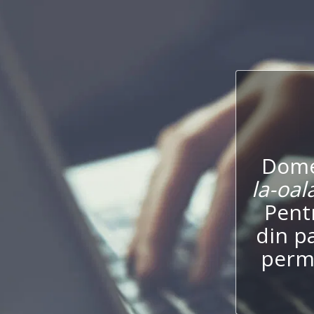
Dome
la-oal
Pentr
din p
permi